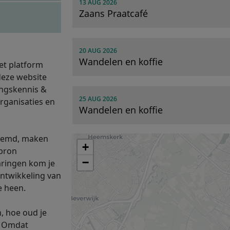
13 AUG 2026
Zaans Praatcafé
20 AUG 2026
Wandelen en koffie
et platform
deze website
ingskennis &
25 AUG 2026
rganisaties en
Wandelen en koffie
noemd, maken
+
bron
−
varingen kom je
ontwikkeling van
e heen.
, hoe oud je
. Omdat